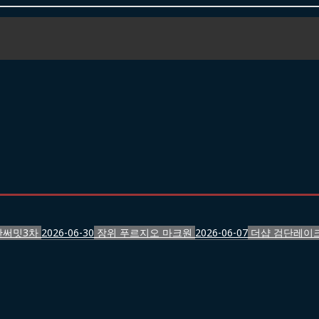
반써밋3차
2026-06-30
장위 푸르지오 마크원
2026-06-07
더샵 검단레이