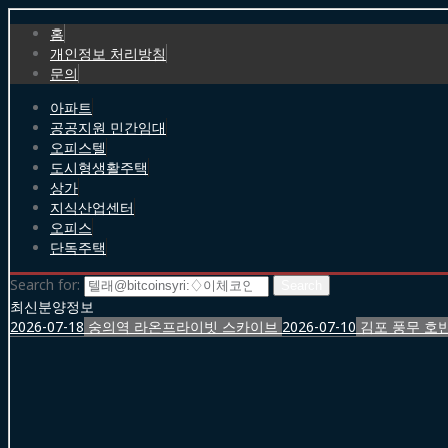
홈
개인정보 처리방침
문의
아파트
공공지원 민간임대
오피스텔
도시형생활주택
상가
지식산업센터
오피스
단독주택
Search for:
최신분양정보
2026-07-18
숭의역 라온프라이빗 스카이브
2026-07-10
김포 풍무 호