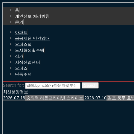
홈
개인정보 처리방침
문의
아파트
공공지원 민간임대
오피스텔
도시형생활주택
상가
지식산업센터
오피스
단독주택
Search for:
최신분양정보
2026-07-18
숭의역 라온프라이빗 스카이브
2026-07-10
김포 풍무 호