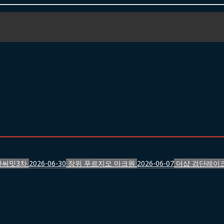
반써밋3차
2026-06-30
장위 푸르지오 마크원
2026-06-07
더샵 검단레이