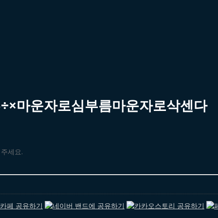
55÷×마운자로심부름마운자로삭센다
해주세요.