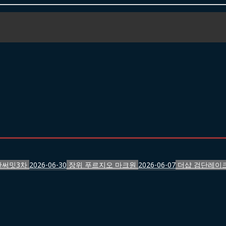
반써밋3차
2026-06-30
장위 푸르지오 마크원
2026-06-07
더샵 검단레이