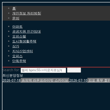
홈
개인정보 처리방침
문의
아파트
공공지원 민간임대
오피스텔
도시형생활주택
상가
지식산업센터
오피스
단독주택
Search for:
최신분양정보
2026-07-18
숭의역 라온프라이빗 스카이브
2026-07-10
김포 풍무 호