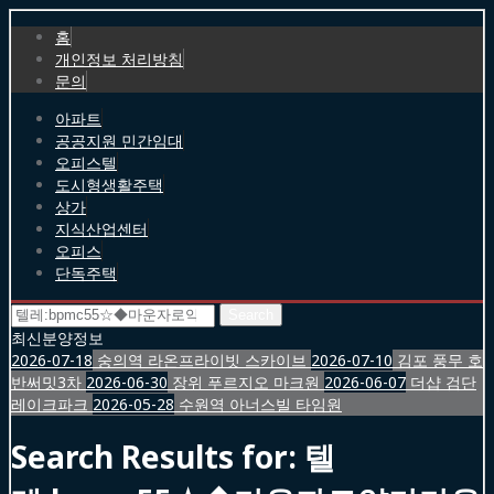
홈
개인정보 처리방침
문의
아파트
공공지원 민간임대
오피스텔
도시형생활주택
상가
지식산업센터
오피스
단독주택
Search
for:
최신분양정보
2026-07-18
숭의역 라온프라이빗 스카이브
2026-07-10
김포 풍무 호
반써밋3차
2026-06-30
장위 푸르지오 마크원
2026-06-07
더샵 검단
레이크파크
2026-05-28
수원역 아너스빌 타임원
Search Results for:
텔