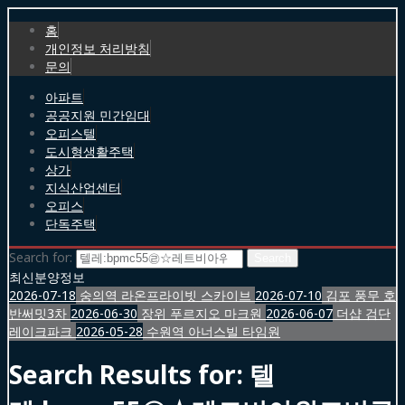
홈
개인정보 처리방침
문의
아파트
공공지원 민간임대
오피스텔
도시형생활주택
상가
지식산업센터
오피스
단독주택
Search for:
최신분양정보
2026-07-18
숭의역 라온프라이빗 스카이브
2026-07-10
김포 풍무 호
반써밋3차
2026-06-30
장위 푸르지오 마크원
2026-06-07
더샵 검단
레이크파크
2026-05-28
수원역 아너스빌 타임원
Search Results for:
텔