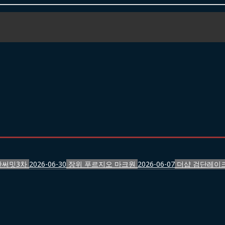
반써밋3차
2026-06-30
장위 푸르지오 마크원
2026-06-07
더샵 검단레이