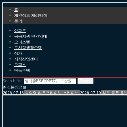
홈
개인정보 처리방침
문의
아파트
공공지원 민간임대
오피스텔
도시형생활주택
상가
지식산업센터
오피스
단독주택
Search for:
최신분양정보
2026-07-18
숭의역 라온프라이빗 스카이브
2026-07-10
김포 풍무 호