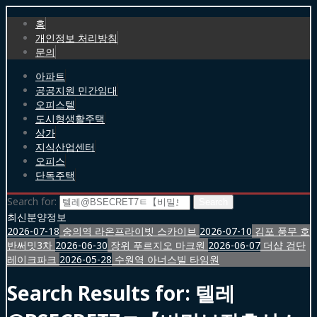
홈
개인정보 처리방침
문의
아파트
공공지원 민간임대
오피스텔
도시형생활주택
상가
지식산업센터
오피스
단독주택
Search for:
최신분양정보
2026-07-18
숭의역 라온프라이빗 스카이브
2026-07-10
김포 풍무 호
반써밋3차
2026-06-30
장위 푸르지오 마크원
2026-06-07
더샵 검단
레이크파크
2026-05-28
수원역 아너스빌 타임원
Search Results for:
텔레