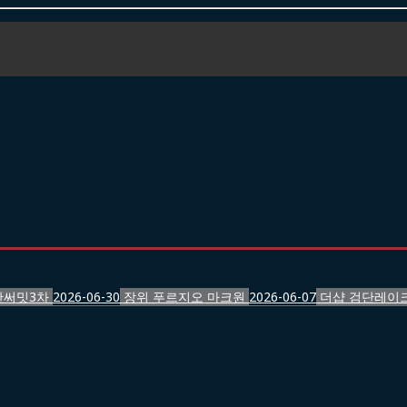
반써밋3차
2026-06-30
장위 푸르지오 마크원
2026-06-07
더샵 검단레이