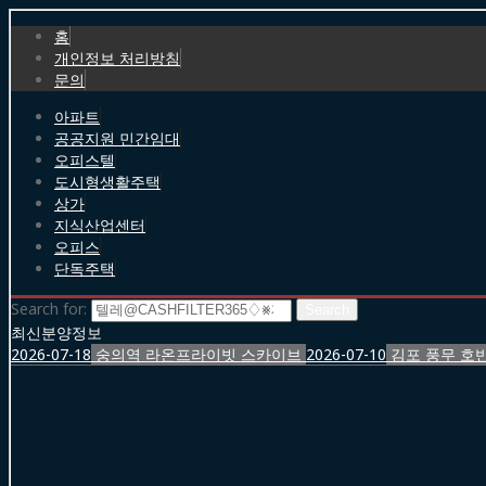
홈
개인정보 처리방침
문의
아파트
공공지원 민간임대
오피스텔
도시형생활주택
상가
지식산업센터
오피스
단독주택
Search for:
최신분양정보
2026-07-18
숭의역 라온프라이빗 스카이브
2026-07-10
김포 풍무 호