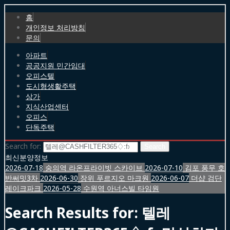
홈
개인정보 처리방침
문의
아파트
공공지원 민간임대
오피스텔
도시형생활주택
상가
지식산업센터
오피스
단독주택
Search for:
최신분양정보
2026-07-18
숭의역 라온프라이빗 스카이브
2026-07-10
김포 풍무 호
반써밋3차
2026-06-30
장위 푸르지오 마크원
2026-06-07
더샵 검단
레이크파크
2026-05-28
수원역 아너스빌 타임원
Search Results for:
텔레