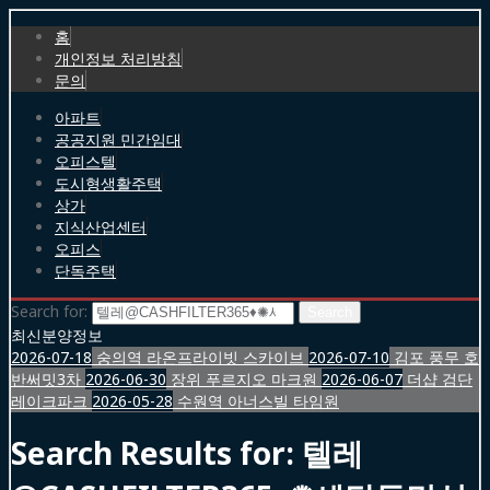
홈
개인정보 처리방침
문의
아파트
공공지원 민간임대
오피스텔
도시형생활주택
상가
지식산업센터
오피스
단독주택
Search for:
최신분양정보
2026-07-18
숭의역 라온프라이빗 스카이브
2026-07-10
김포 풍무 호
반써밋3차
2026-06-30
장위 푸르지오 마크원
2026-06-07
더샵 검단
레이크파크
2026-05-28
수원역 아너스빌 타임원
Search Results for:
텔레