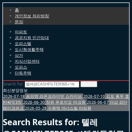
홈
개인정보 처리방침
문의
아파트
공공지원 민간임대
오피스텔
도시형생활주택
상가
지식산업센터
오피스
단독주택
Search for:
최신분양정보
2026-07-18
숭의역 라온프라이빗 스카이브
2026-07-10
김포 풍무 호
반써밋3차
2026-06-30
장위 푸르지오 마크원
2026-06-07
더샵 검단
레이크파크
2026-05-28
수원역 아너스빌 타임원
Search Results for:
텔레