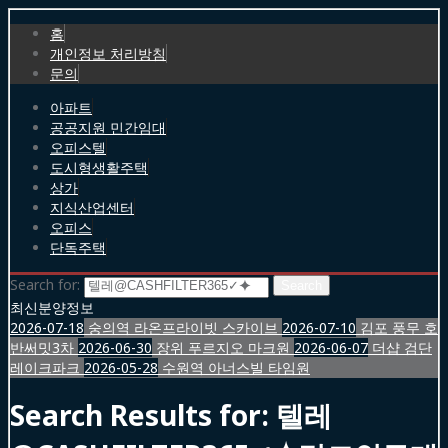
홈
개인정보 처리방침
문의
아파트
공공지원 민간임대
오피스텔
도시형생활주택
상가
지식산업센터
오피스
단독주택
Search for:
최신분양정보
2026-07-18
숭의역 라온프라이빗 스카이브
2026-07-10
김포 풍무 호
반써밋3차
2026-06-30
장위 푸르지오 마크원
2026-06-07
더샵 검단
레이크파크
2026-05-28
수원역 아너스빌 타임원
Search Results for:
텔레