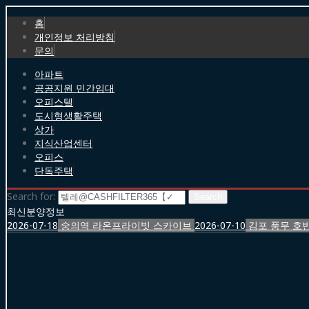
홈
개인정보 처리방침
문의
아파트
공공지원 민간임대
오피스텔
도시형생활주택
상가
지식산업센터
오피스
단독주택
Search for:
최신분양정보
2026-07-18
숭의역 라온프라이빗 스카이브
2026-07-10
김포 풍무 호