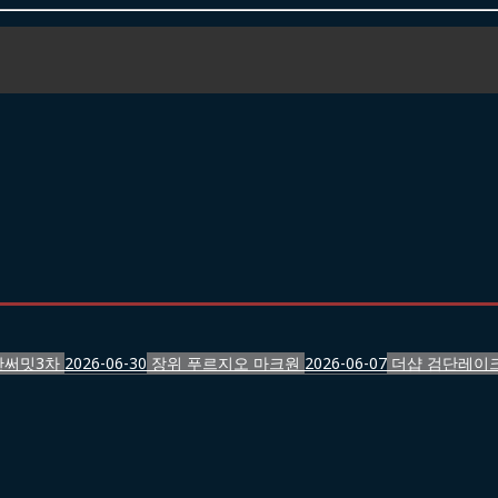
반써밋3차
2026-06-30
장위 푸르지오 마크원
2026-06-07
더샵 검단레이