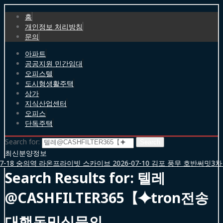
홈
개인정보 처리방침
문의
아파트
공공지원 민간임대
오피스텔
도시형생활주택
상가
지식산업센터
오피스
단독주택
Search for:
최신분양정보
-18
숭의역 라온프라이빗 스카이브
2026-07-10
김포 풍무 호반써밋3차
Search Results for:
텔레
@CASHFILTER365【⯌tron전송
대행돈믹싱문의