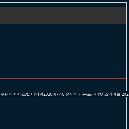
수원역 아너스빌 타임원
2026-07-18
숭의역 라온프라이빗 스카이브
2026