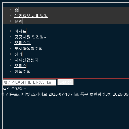
홈
개인정보 처리방침
문의
아파트
공공지원 민간임대
오피스텔
도시형생활주택
상가
지식산업센터
오피스
단독주택
Search
for:
최신분양정보
역 라온프라이빗 스카이브
2026-07-10
김포 풍무 호반써밋3차
2026-06-