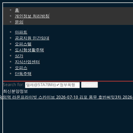
홈
개인정보 처리방침
문의
아파트
공공지원 민간임대
오피스텔
도시형생활주택
상가
지식산업센터
오피스
단독주택
Search for:
최신분양정보
숭의역 라온프라이빗 스카이브
2026-07-10
김포 풍무 호반써밋3차
2026-