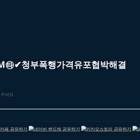
79M㉹✔청부폭행가격유포협박해결
해주세요.