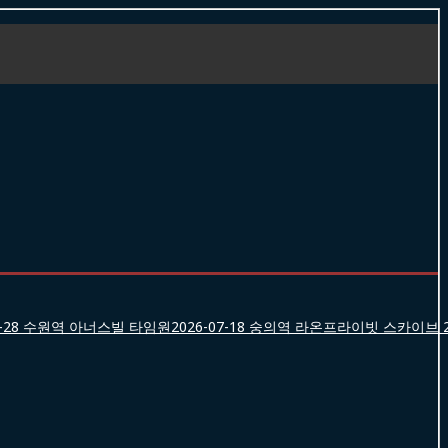
-28
수원역 아너스빌 타임원
2026-07-18
숭의역 라온프라이빗 스카이브
2