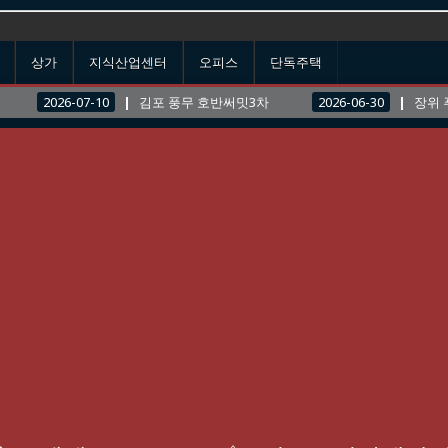
상가
지식산업센터
오피스
단독주택
2026-07-10
김포 풍무 호반써밋3차
2026-06-30
장위 