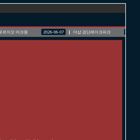
푸르지오 마크원
2026-06-07
더샵 검단레이크파크
2026-0