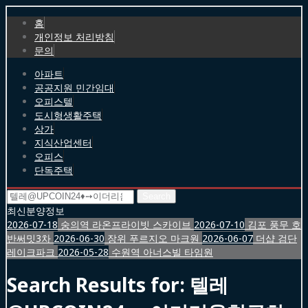
홈
개인정보 처리방침
문의
아파트
공공지원 민간임대
오피스텔
도시형생활주택
상가
지식산업센터
오피스
단독주택
Search
for:
최신분양정보
2026-07-18
숭의역 라온프라이빗 스카이브
2026-07-10
김포 풍무 호
반써밋3차
2026-06-30
장위 푸르지오 마크원
2026-06-07
더샵 검단
레이크파크
2026-05-28
수원역 아너스빌 타임원
Search Results for:
텔레