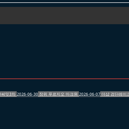
반써밋3차
2026-06-30
장위 푸르지오 마크원
2026-06-07
더샵 검단레이