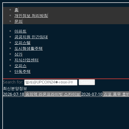
홈
개인정보 처리방침
문의
아파트
공공지원 민간임대
오피스텔
도시형생활주택
상가
지식산업센터
오피스
단독주택
Search for:
최신분양정보
2026-07-18
숭의역 라온프라이빗 스카이브
2026-07-10
김포 풍무 호