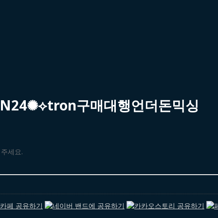
IN24✺⟡tron구매대행언더돈믹싱
해주세요.