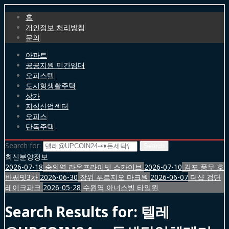
홈
개인정보 처리방침
문의
아파트
공공지원 민간임대
오피스텔
도시형생활주택
상가
지식산업센터
오피스
단독주택
Search for:
최신분양정보
2026-07-18
숭의역 라온프라이빗 스카이브
2026-07-10
김포 풍무 호
반써밋3차
2026-06-30
장위 푸르지오 마크원
2026-06-07
더샵 검단
레이크파크
2026-05-28
수원역 아너스빌 타임원
Search Results for:
텔레