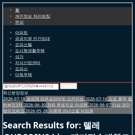
홈
개인정보 처리방침
문의
아파트
공공지원 민간임대
오피스텔
도시형생활주택
상가
지식산업센터
오피스
단독주택
Search
for:
최신분양정보
2026-07-18
숭의역 라온프라이빗 스카이브
2026-07-10
김포 풍무 호
반써밋3차
2026-06-30
장위 푸르지오 마크원
2026-06-07
더샵 검단
레이크파크
2026-05-28
수원역 아너스빌 타임원
Search Results for:
텔레