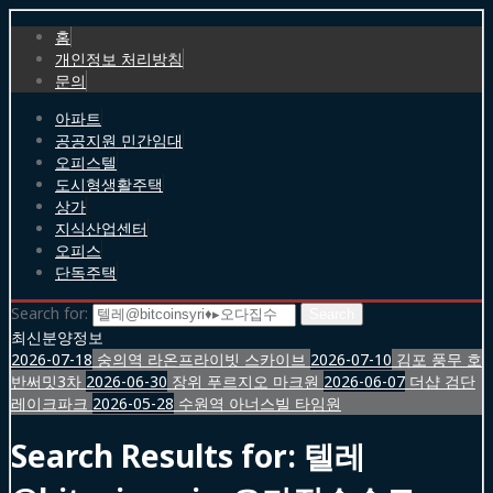
홈
개인정보 처리방침
문의
아파트
공공지원 민간임대
오피스텔
도시형생활주택
상가
지식산업센터
오피스
단독주택
Search for:
최신분양정보
2026-07-18
숭의역 라온프라이빗 스카이브
2026-07-10
김포 풍무 호
반써밋3차
2026-06-30
장위 푸르지오 마크원
2026-06-07
더샵 검단
레이크파크
2026-05-28
수원역 아너스빌 타임원
Search Results for:
텔레