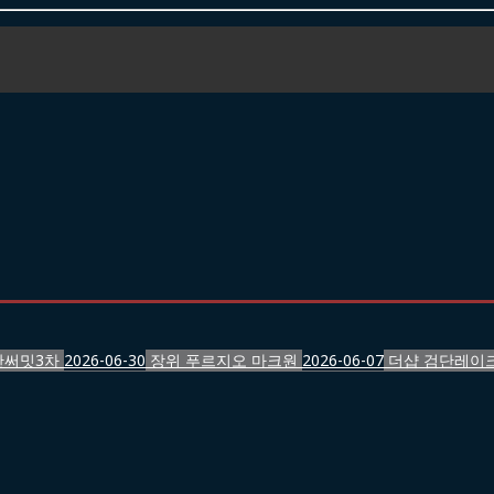
반써밋3차
2026-06-30
장위 푸르지오 마크원
2026-06-07
더샵 검단레이