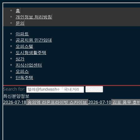
홈
개인정보 처리방침
문의
아파트
공공지원 민간임대
오피스텔
도시형생활주택
상가
지식산업센터
오피스
단독주택
Search for:
최신분양정보
2026-07-18
숭의역 라온프라이빗 스카이브
2026-07-10
김포 풍무 호