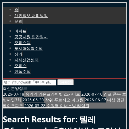
홈
개인정보 처리방침
문의
아파트
공공지원 민간임대
오피스텔
도시형생활주택
상가
지식산업센터
오피스
단독주택
Search
for:
최신분양정보
2026-07-18
숭의역 라온프라이빗 스카이브
2026-07-10
김포 풍무 호
반써밋3차
2026-06-30
장위 푸르지오 마크원
2026-06-07
더샵 검단
레이크파크
2026-05-28
수원역 아너스빌 타임원
Search Results for:
텔레