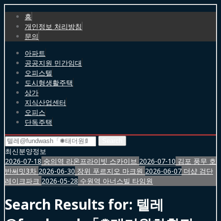
홈
개인정보 처리방침
문의
아파트
공공지원 민간임대
오피스텔
도시형생활주택
상가
지식산업센터
오피스
단독주택
Search
for:
최신분양정보
2026-07-18
숭의역 라온프라이빗 스카이브
2026-07-10
김포 풍무 호
반써밋3차
2026-06-30
장위 푸르지오 마크원
2026-06-07
더샵 검단
레이크파크
2026-05-28
수원역 아너스빌 타임원
Search Results for:
텔레