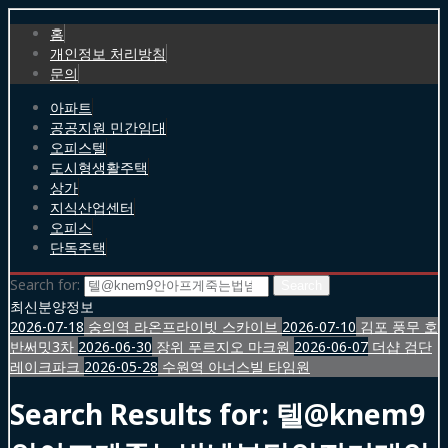
홈
개인정보 처리방침
문의
아파트
공공지원 민간임대
오피스텔
도시형생활주택
상가
지식산업센터
오피스
단독주택
Search for:
최신분양정보
2026-07-18
숭의역 라온프라이빗 스카이브
2026-07-10
김포 풍무 호
반써밋3차
2026-06-30
장위 푸르지오 마크원
2026-06-07
더샵 검단
레이크파크
2026-05-28
수원역 아너스빌 타임원
Search Results for:
텔@knem9