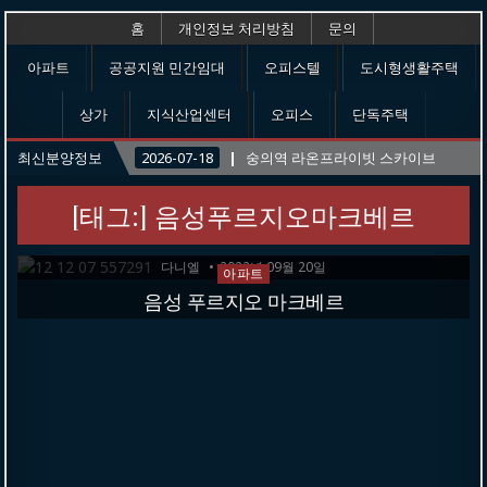
홈
개인정보 처리방침
문의
아파트
공공지원 민간임대
오피스텔
도시형생활주택
상가
지식산업센터
오피스
단독주택
최신분양정보
2026-07-18
숭의역 라온프라이빗 스카이브
[태그:]
음성푸르지오마크베르
다니엘
2022년 09월 20일
P
아파트
o
음성 푸르지오 마크베르
s
t
e
d
i
n