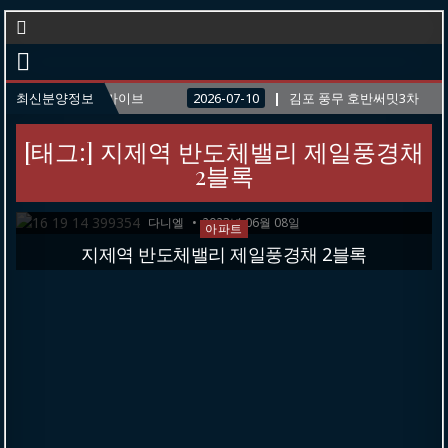
역 라온프라이빗 스카이브
최신분양정보
2026-07-10
김포 풍무 호반써밋3차
[태그:]
지제역 반도체밸리 제일풍경채
2블록
다니엘
2023년 06월 08일
P
아파트
o
지제역 반도체밸리 제일풍경채 2블록
s
t
e
d
i
n