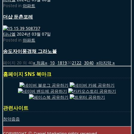
Posted in
아파트
더샵 둔촌포레
다니엘
2024년 03월 07일
Posted in
아파트
송도자이풍경채 그라노블
페이지 20 의 40
« 처음
«
...
10
...
18
19
20
21
22
...
30
40
...
»
마지막 »
홈페이지 SNS 북마크
관련사이트
청약줍줍
COPYRIGHT ⓒ Daniel Marketing rights reserved