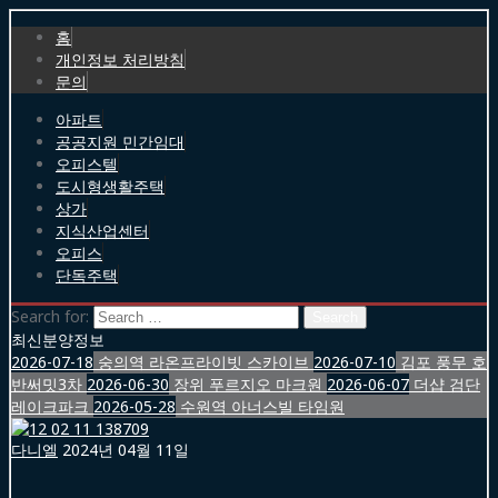
홈
개인정보 처리방침
문의
아파트
공공지원 민간임대
오피스텔
도시형생활주택
상가
지식산업센터
오피스
단독주택
Search for:
최신분양정보
2026-07-18
숭의역 라온프라이빗 스카이브
2026-07-10
김포 풍무 호
반써밋3차
2026-06-30
장위 푸르지오 마크원
2026-06-07
더샵 검단
레이크파크
2026-05-28
수원역 아너스빌 타임원
다니엘
2024년 04월 11일